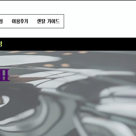
청
이용후기
렌탈 가이드
정
표
.