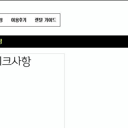
청
이용후기
렌탈 가이드
정
체크사항