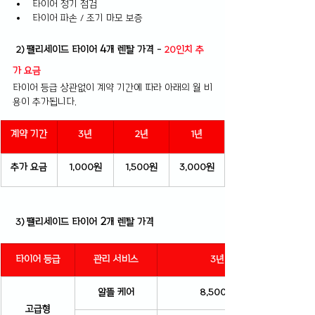
타이어 정기 점검
타이어 파손 / 조기 마모 보증
4
 2) 팰리세이드 타이어 
개 렌탈 가격 - 
20인치 추
가 요금
타이어 등급 상관없이 계약 기간에 따라 아래의 월 비
용이 추가됩니다.
계약 기간
3년
2년
1년
추가 요금
1,000원
1,500원
3,000원
2
 3) 팰리세이드 타이어 
개 렌탈 가격
타이어 등급
관리 서비스
3년
알뜰 케어
8,500원
고급형