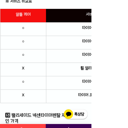
※ 서비스 비교표
알뜰 케어
서비스 항목
○
타이어 무료 배송
○
타이어 무료 장착
○
타이어 위치 교환
X
휠 얼라인먼트 교정
○
타이어 파손 보증
X
타이어 조기 마모 보증
5️⃣ 팰리세이드 넥센타이어렌탈 제휴카드 할
인 가격