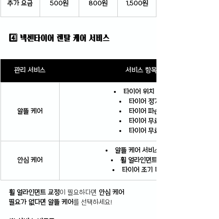
추가 요금
500원
800원
1,500원
4️⃣ 넥센타이어 렌탈 케어 서비스
관리 서비스
서비스 항목
타이어 위치 교환 1회
타이어 정기 점검
알뜰 케어
타이어 파손 보증
타이어 무료 배송
타이어 무료 장착
알뜰 케어 서비스 항목 전체
안심 케어
휠 얼라인먼트 교정 1회
타이어 조기 마모 보증
휠 얼라인먼트 교정
이 필요하다면
 안심 케어
필요가 없다면 알뜰 케어
를 선택하세요!