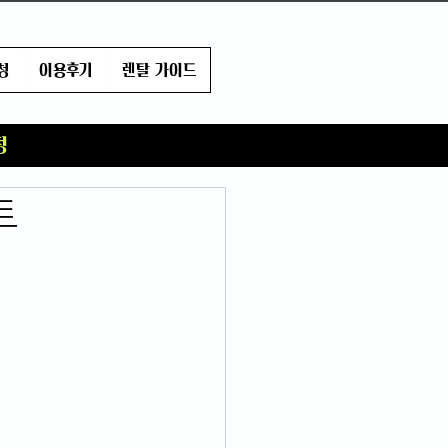
청
이용후기
렌탈 가이드
정
트