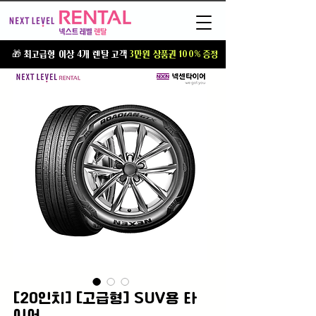
T
🎁 최고급형 이상 4개 렌탈 고객
3만원 상품권 100% 증정
[20인치] [고급형] SUV용 타
이어