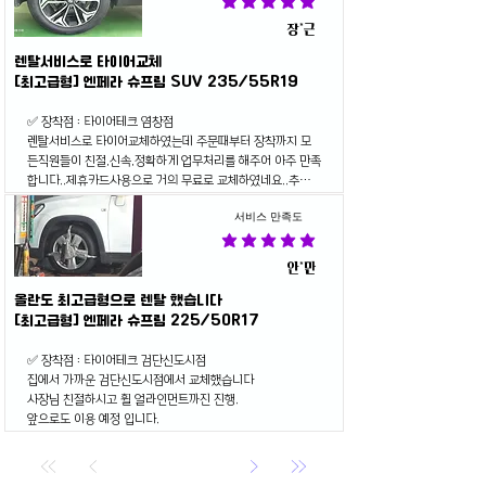
장*근
렌탈서비스로 타이어교체
[최고급형] 엔페라 슈프림 SUV 235/55R19
✅ 장착점 : 타이어테크 염창점

렌탈서비스로 타이어교체하였는데 주문때부터 장착까지 모
든직원들이 친절,신속,정확하게 업무처리를 해주어 아주 만족
합니다..제휴카드사용으로 거의 무료로 교체하였네요..추후 
A/S도 아주 맘에 들어요..지인들에게도 추천할래요.
서비스 만족도
안*만
올란도 최고급형으로 렌탈 했습니다
[최고급형] 엔페라 슈프림 225/50R17
✅ 장착점 : 타이어테크 검단신도시점

집에서 가까운 검단신도시점에서 교체했습니다

사장님 친절하시고 휠 얼라인먼트까진 진행.

앞으로도 이용 예정 입니다.