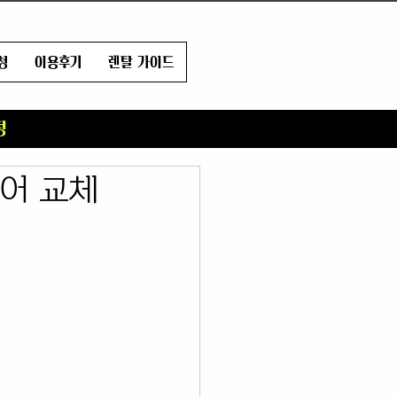
청
이용후기
렌탈 가이드
정
이어 교체